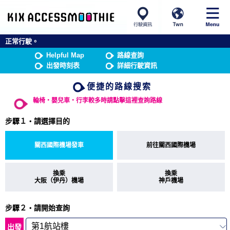
正常行駛。
Helpful Map
路線查詢
出發時刻表
詳細行駛資訊
便捷的路線搜索
輪椅・嬰兒車・行李較多時請點擊這裡查詢路線