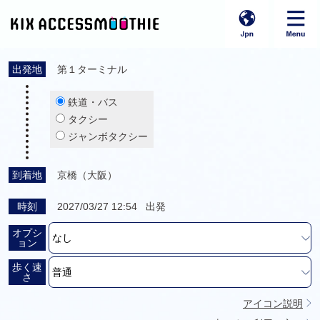
出発地
第１ターミナル
鉄道・バス
タクシー
ジャンボタクシー
到着地
京橋（大阪）
時刻
2027/03/27 12:54 出発
オプシ
ョン
歩く速
さ
アイコン説明