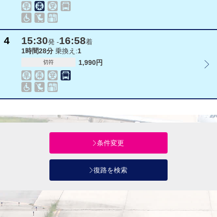
4
15:30
16:58
発 -
着
1時間28分
乗換え:
1
1,990円
切符
条件変更
復路を検索