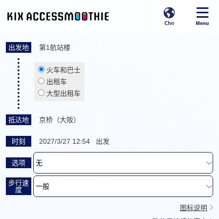
出发地
第1航站楼
火车和巴士
出租车
大型出租车
抵达地
京桥（大阪）
时刻
2027/3/27 12:54 出发
选项
步行速
度
图标说明