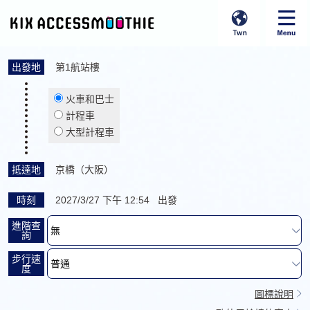
出發地
第1航站樓
火車和巴士
計程車
大型計程車
抵達地
京橋（大阪）
時刻
2027/3/27 下午 12:54 出發
進階查
詢
步行速
度
圖標說明