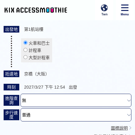
出發地
第1航站樓
火車和巴士
計程車
大型計程車
抵達地
京橋（大阪）
時刻
2027/3/27 下午 12:54 出發
進階查
詢
步行速
度
圖標說明