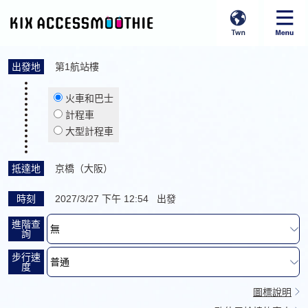
出發地
第1航站樓
火車和巴士
計程車
大型計程車
抵達地
京橋（大阪）
時刻
2027/3/27 下午 12:54 出發
進階查
詢
步行速
度
圖標說明