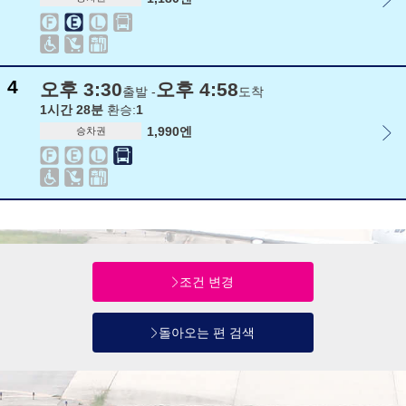
4
오후 3:30
오후 4:58
출발 -
도착
1시간 28분
환승:
1
1,990엔
승차권
조건 변경
돌아오는 편 검색