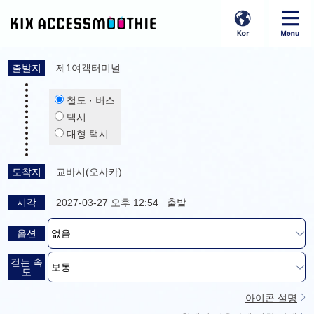
출발지
제1여객터미널
철도 · 버스
택시
대형 택시
도착지
교바시(오사카)
시각
2027-03-27 오후 12:54 출발
옵션
걷는 속
도
아이콘 설명