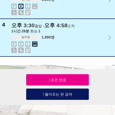
4
오후 3:30
오후 4:58
출발 -
도착
1시간 28분
환승:
1
1,990엔
승차권
조건 변경
돌아오는 편 검색