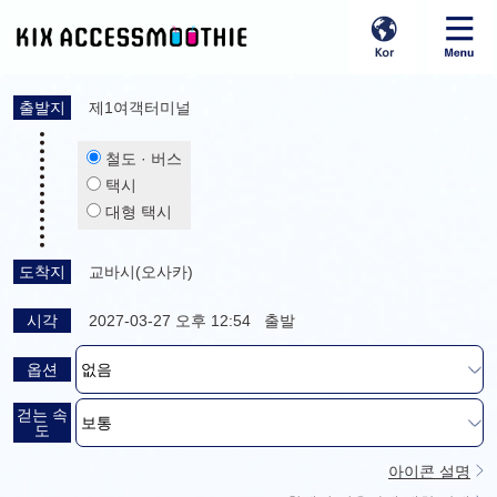
출발지
제1여객터미널
철도 · 버스
택시
대형 택시
도착지
교바시(오사카)
시각
2027-03-27 오후 12:54 출발
옵션
걷는 속
도
아이콘 설명