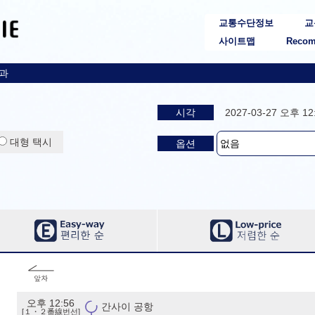
교통수단정보
교
사이트맵
Recom
결과
시각
2027-03-27 오후 1
대형 택시
옵션
오후 12:56
간사이 공항
[１・２番線번선]