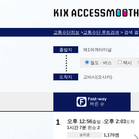
교통수단정보
>
교통수단 루트검색
> 검색 
출발지
제1여객터미널
철도 · 버스
택시
도착지
교바시(오사카)
1
오후 12:56
오후 2:03
출발 -
도착
1시간 7분
환승:
2
1,170엔
승차권