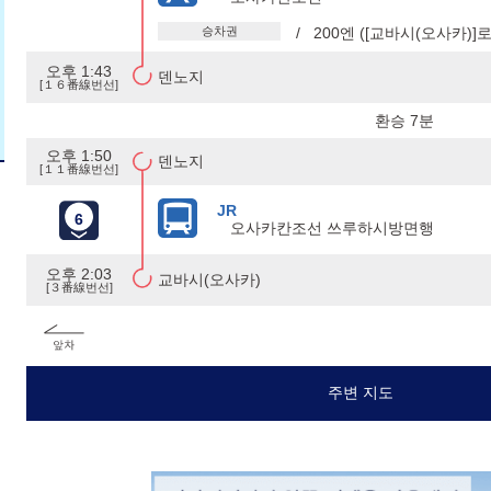
승차권
/ 200엔 ([교바시(오사카)]로
오후 1:43
덴노지
[１６番線번선]
환승 7분
오후 1:50
덴노지
[１１番線번선]
JR
6
오사카칸조선 쓰루하시방면행
오후 2:03
교바시(오사카)
[３番線번선]
주변 지도