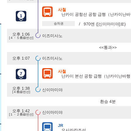
사철
난카이 공항선 공항 급행（난카이난바
1
승차권
/ 970엔 ([신이마미야]로)
오후 1:06
이즈미사노
[４・５番線번선]
<<통과>>
오후 1:07
이즈미사노
사철
7
난카이 본선 공항 급행（난카이난바행
오후 1:38
신이마미야
[４番線번선]
환승 4분
오후 1:42
신이마미야
[１・２番線번선]
JR
오사카칸조선