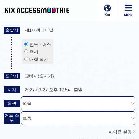
출발지
제1여객터미널
철도 · 버스
택시
대형 택시
도착지
교바시(오사카)
시각
2027-03-27 오후 12:54 출발
옵션
걷는 속
도
아이콘 설명