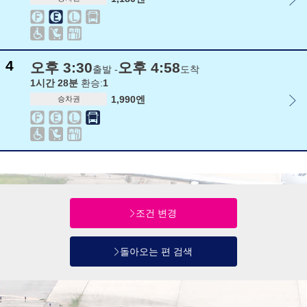
4
오후 3:30
오후 4:58
출발 -
도착
1시간 28분
환승:
1
1,990엔
승차권
조건 변경
돌아오는 편 검색