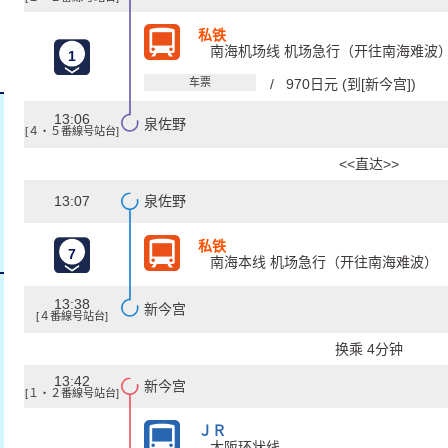
私铁
南海机场线 机场急行（开往南海难波
1
车票
/ 970日元 (到[新今宫])
13:06
泉佐野
[４・５番線号站台]
<<直达>>
13:07
泉佐野
私铁
7
南海本线 机场急行（开往南海难波）
13:38
新今宫
[４番線号站台]
换乘 4分钟
13:42
新今宫
[１・２番線号站台]
ＪＲ
大阪环状线