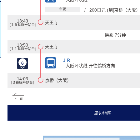
车票
/ 200日元 (到[京桥（大阪）]
13:43
天王寺
[１６番線号站台]
换乘 7分钟
13:50
天王寺
[１１番線号站台]
ＪＲ
6
大阪环状线 开往鹤桥方向
14:03
京桥（大阪）
[３番線号站台]
周边地图