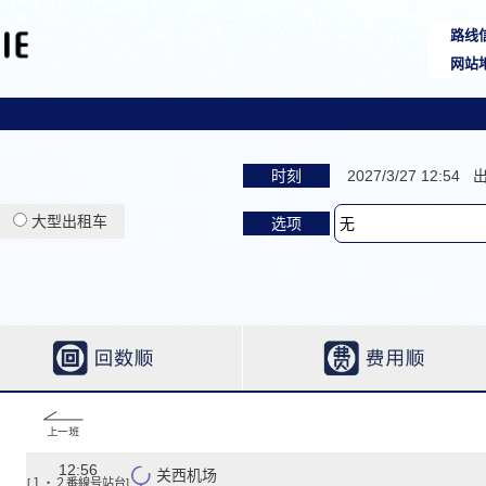
路线
网站
时刻
2027/3/27 12:54 
大型出租车
选项
12:56
关西机场
[１・２番線号站台]