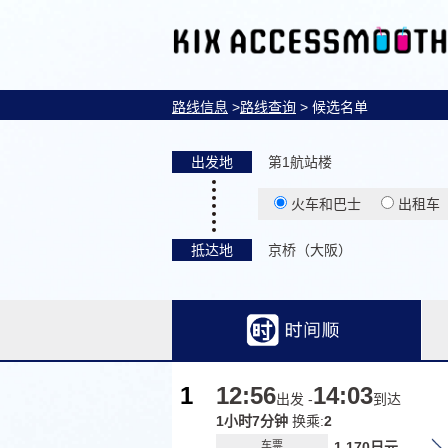
路线信息
>
路线查询
> 候选名单
出发地
第1航站楼
火车和巴士
出租车
抵达地
京桥（大阪）
1
12:56
14:03
出发 -
到达
1小时7分钟
换乘:
2
车票
1,170日元