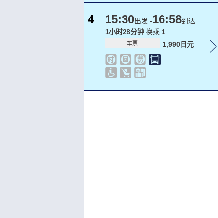
4
15:30
16:58
出发 -
到达
1小时28分钟
换乘:
1
车票
1,990日元