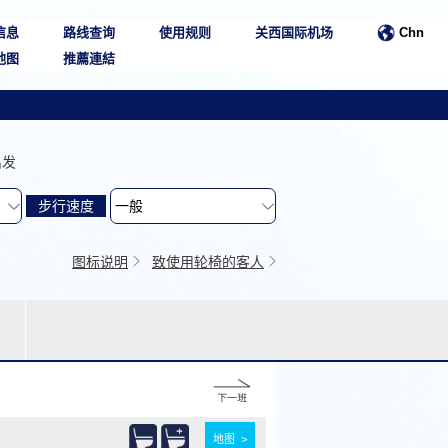
信息
路线查询
使用规则
关西国际机场
Chn
地图
推薦連結
出发
步行速度
图标说明
致使用轮椅的客人
地图 >