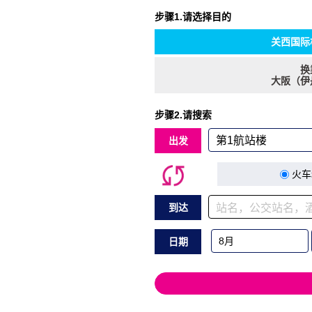
步骤1.请选择目的
关西国际
换
大阪（伊
步骤2.请搜索
出发
火车
到达
日期