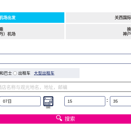
机场出发
关西国际
乘
换
丹）机场
神户
和巴士
出租车
大型出租车
:
搜索