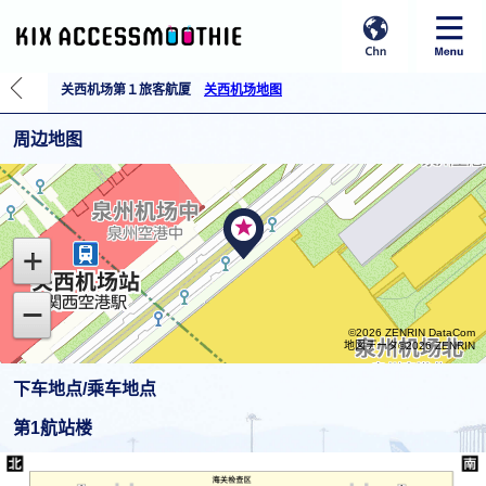
关西机场第１旅客航厦
关西机场地图
周边地图
©2026 ZENRIN DataCom
地図データ©2026 ZENRIN
下车地点/乘车地点
第1航站楼