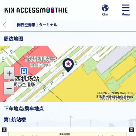
関西空港第１ターミナル
周边地图
©2026 ZENRIN DataCom
地図データ©2026 ZENRIN
下车地点/乘车地点
第1航站楼