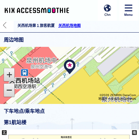
关西机场第１旅客航厦
关西机场地图
周边地图
©2026 ZENRIN DataCom
地図データ©2026 ZENRIN
下车地点/乘车地点
第1航站楼