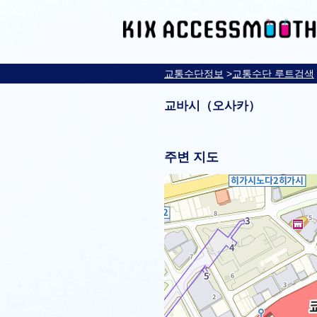
교통수단정보
>
교통수단 루트검색
교바시（오사카）
주변 지도