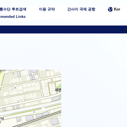
통수단 루트검색
이용 규약
간사이 국제 공항
Kor
mended Links