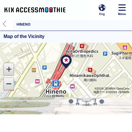
HINENO
Map of the Vicinity
©2026 ZENRIN DataCom
地図データ©2026 ZENRIN