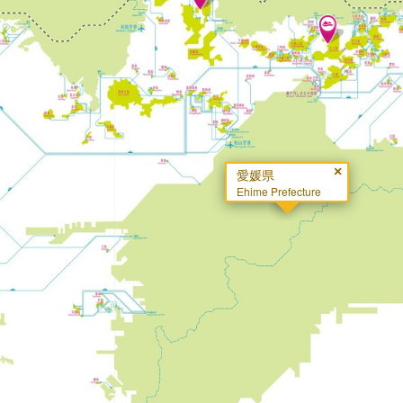
×
愛媛県
Ehime Prefecture