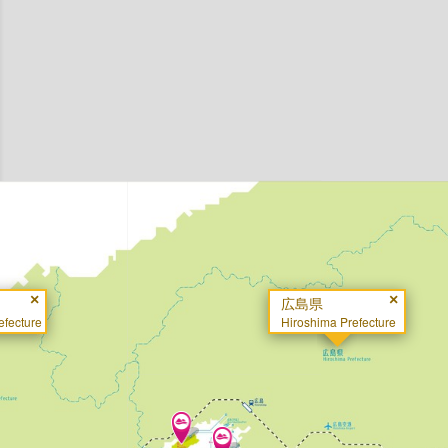
×
×
広島県
fecture
Hiroshima Prefecture