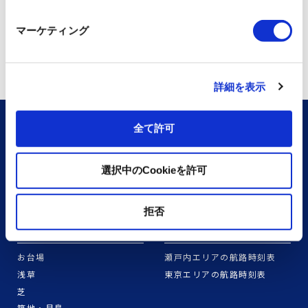
マーケティング
詳細を表示
旅程作成
経路検索
全て許可
四国版
経路検索
選択中のCookieを許可
三重・東紀州版
道北版
拒否
ふね散歩
時刻表
お台場
瀬戸内エリアの航路時刻表
浅草
東京エリアの航路時刻表
芝
築地・月島