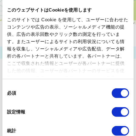
このウェブサイトはCookieを使用します
このサイトでは Cookie を使用して、ユーザーに合わせた
コンテンツや広告の表示、ソーシャルメディア機能の提
供、広告の表示回数やクリック数の測定を行っていま
注意：上記の情報は、2026年3月31日現在のデータです。最新のデ
ータではない可能性がありますのでご注意ください。
す。またユーザーによるサイトの利用状況についても情
報を収集し、ソーシャルメディアや広告配信、データ解
析の各パートナーと共有しています。各パートナーは、
ここで収集された情報とユーザーが各パートナーに提供
した他の情報、ユーザーが各パートナーのサービスを使
用したときに収集した他の情報を組み合わせて使用する
ことがあります。 当ウェブサイトの使用を続行するとク
同
ッキーに同意したことになります。
必須
意
の
選
設定情報
択
統計