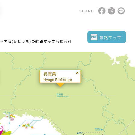
SHARE
航路マップ
内海(せとうち)の航路マップも検索可