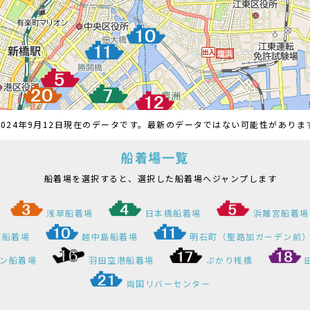
024年9月12日現在のデータです。最新のデータではない可能性があり
船着場一覧
船着場を選択すると、選択した船着場へジャンプします
浅草船着場
日本橋船着場
浜離宮船着場
園船着場
越中島船着場
明石町（聖路加ガーデン前
ン船着場
羽田空港船着場
ぷかり桟橋
両国リバーセンター