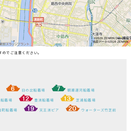
ますのでご注意ください。
日の出船着場
朝潮運河船着場
）船着場
豊洲船着場
芝浦船着場
田町船着場
天王洲ピア
ウォーターズ竹芝前