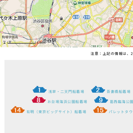
注意：上記の情報は、2
浅草・二天門船着場
吾妻橋船着場
お台場海浜公園船着場
葛西臨海公
有明（東京ビッグサイト）船着場
パレットタウ