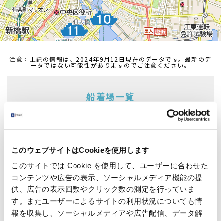
注意：上記の情報は、2024年9月12日現在のデータです。最新のデ
ータではない可能性がありますのでご注意ください。
船着場一覧
船着場を選択すると、選択した船着場へジャンプします
浅草・二天門船着場
吾妻橋船着場
浅草船着場
日本橋船着場
このウェブサイトはCookieを使用します
このサイトでは Cookie を使用して、ユーザーに合わせた
浜離宮船着場
日の出船着場
コンテンツや広告の表示、ソーシャルメディア機能の提
朝潮運河船着場
お台場海浜公園船着場
供、広告の表示回数やクリック数の測定を行っていま
す。またユーザーによるサイトの利用状況についても情
葛西臨海公園船着場
越中島船着場
報を収集し、ソーシャルメディアや広告配信、データ解
明石町（聖路加ガーデン前）船着場