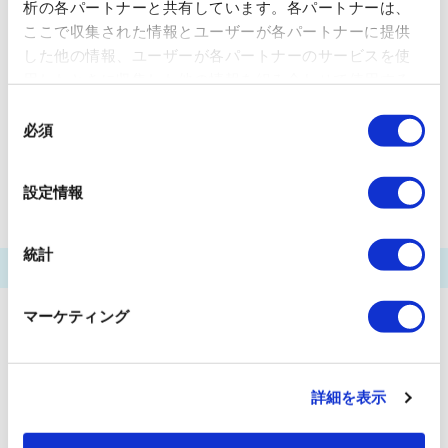
析の各パートナーと共有しています。各パートナーは、
豊洲船着場
芝浦船着場
ここで収集された情報とユーザーが各パートナーに提供
した他の情報、ユーザーが各パートナーのサービスを使
有明（東京ビッグサイト）船着場
用したときに収集した他の情報を組み合わせて使用する
パレットタウン船着場
羽田空港船着場
ことがあります。 当ウェブサイトの使用を続行するとク
同
ッキーに同意したことになります。
必須
意
ぷかり桟橋
田町船着場
天王洲ピア
の
ウォーターズ竹芝前
両国リバーセンター
選
設定情報
択
統計
マーケティング
詳細を表示