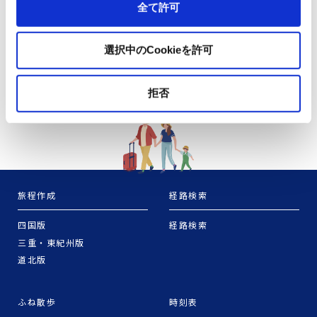
全て許可
選択中のCookieを許可
拒否
旅程作成
経路検索
四国版
経路検索
三重・東紀州版
道北版
ふね散歩
時刻表