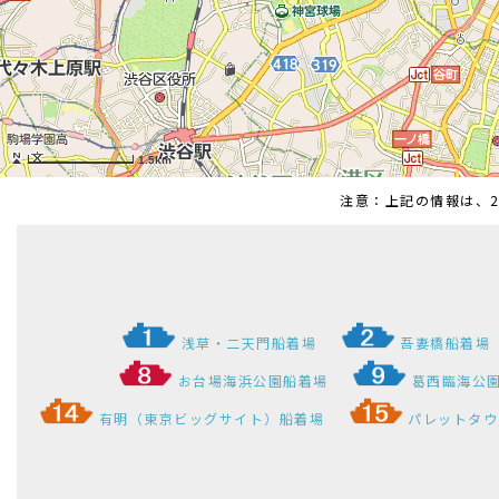
注意：上記の情報は、2
浅草・二天門船着場
吾妻橋船着場
お台場海浜公園船着場
葛西臨海公
有明（東京ビッグサイト）船着場
パレットタウ