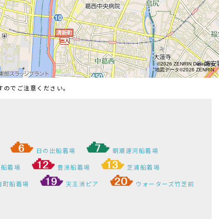
ますのでご注意ください。
日の出船着場
朝潮運河船着場
）船着場
豊洲船着場
芝浦船着場
田町船着場
天王洲ピア
ウォーターズ竹芝前