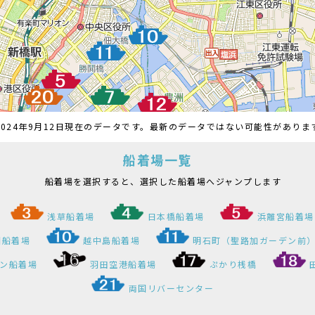
024年9月12日現在のデータです。最新のデータではない可能性があり
船着場一覧
船着場を選択すると、選択した船着場へジャンプします
浅草船着場
日本橋船着場
浜離宮船着場
園船着場
越中島船着場
明石町（聖路加ガーデン前
ン船着場
羽田空港船着場
ぷかり桟橋
両国リバーセンター