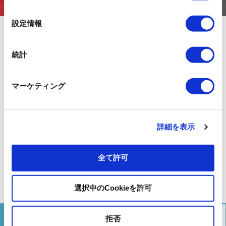
の
一括で開く
一括で閉じる
選
設定情報
浅草・お台場クルーズ（運転日注意）
Asakusa/Odaiba
択
Cruise (Attention to Operation Days)
統計
2.
吾妻橋船着場
Azumabashi Pier
3.
浅草・二天門船着場
マーケティング
Asakusa Nitenmon
Gate
両国リバー
お台場海浜公
4.
越中島船着場
センター
園船着場
1
7
詳細を表示
Etchūjima Pier
Ryogoku
Odaiba
River
Marine Park
Center
5.
明石町（聖路加ガー
Pier
デン前）船着場
全て許可
Akashichō(St-Luke's
Garden) Pier
6.
ウォーターズ竹芝前
選択中のCookieを許可
WATERS Takeshiba
拒否