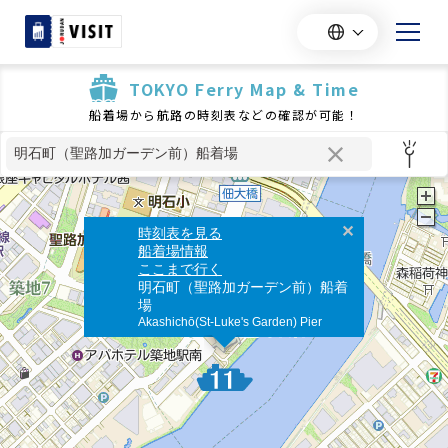
TOKYO Ferry Map & Time
船着場から航路の時刻表などの確認が可能！