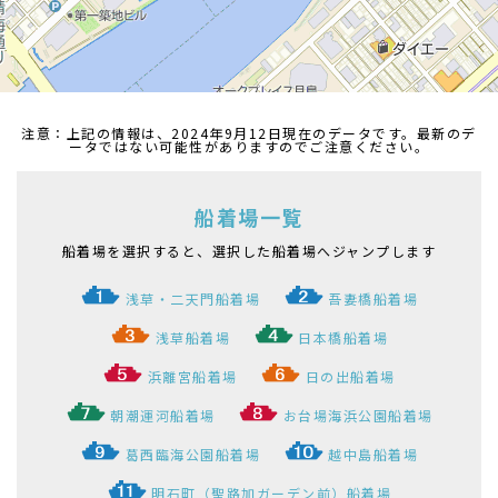
注意：上記の情報は、2024年9月12日現在のデータです。最新のデ
ータではない可能性がありますのでご注意ください。
船着場一覧
船着場を選択すると、選択した船着場へジャンプします
浅草・二天門船着場
吾妻橋船着場
浅草船着場
日本橋船着場
浜離宮船着場
日の出船着場
朝潮運河船着場
お台場海浜公園船着場
葛西臨海公園船着場
越中島船着場
明石町（聖路加ガーデン前）船着場