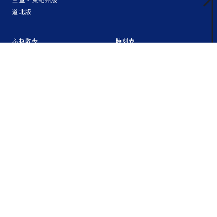
道北版
ふね散歩
時刻表
お台場
瀬戸内エリアの航路時刻表
浅草
東京エリアの航路時刻表
芝
築地・月島
豊洲
日本橋
利用規約