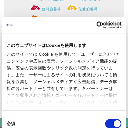
豊洲船着場
芝浦船着場
有明（東京ビッグサイト）船着場
パレットタウン船着場
羽田空港船着場
ぷかり桟橋
田町船着場
天王洲ピア
このウェブサイトはCookieを使用します
ウォーターズ竹芝前
両国リバーセンター
このサイトでは Cookie を使用して、ユーザーに合わせた
コンテンツや広告の表示、ソーシャルメディア機能の提
供、広告の表示回数やクリック数の測定を行っていま
す。またユーザーによるサイトの利用状況についても情
明石町（聖路加ガーデン前）船
報を収集し、ソーシャルメディアや広告配信、データ解
析の各パートナーと共有しています。各パートナーは、
着場
ここで収集された情報とユーザーが各パートナーに提供
東京都
した他の情報、ユーザーが各パートナーのサービスを使
Akashichō(St-Luke's Garden) Pier
Tokyo
用したときに収集した他の情報を組み合わせて使用する
船着場情報
ふね散歩
ここまで行く
ことがあります。 当ウェブサイトの使用を続行するとク
同
明石町（聖路加ガーデン前）船着場 出発の時刻表を見る
ッキーに同意したことになります。
必須
意