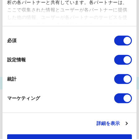
析の各パートナーと共有しています。各パートナーは、
豊洲船着場
芝浦船着場
ここで収集された情報とユーザーが各パートナーに提供
した他の情報、ユーザーが各パートナーのサービスを使
有明（東京ビッグサイト）船着場
用したときに収集した他の情報を組み合わせて使用する
パレットタウン船着場
羽田空港船着場
ことがあります。 当ウェブサイトの使用を続行するとク
同
ッキーに同意したことになります。
必須
意
ぷかり桟橋
田町船着場
天王洲ピア
の
ウォーターズ竹芝前
両国リバーセンター
選
設定情報
択
統計
マーケティング
詳細を表示