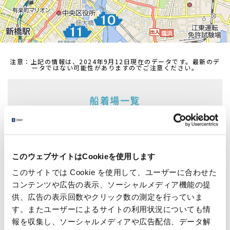
注意：上記の情報は、2024年9月12日現在のデータです。最新のデ
ータではない可能性がありますのでご注意ください。
船着場一覧
船着場を選択すると、選択した船着場へジャンプします
浅草・二天門船着場
吾妻橋船着場
浅草船着場
日本橋船着場
このウェブサイトはCookieを使用します
このサイトでは Cookie を使用して、ユーザーに合わせた
浜離宮船着場
日の出船着場
コンテンツや広告の表示、ソーシャルメディア機能の提
朝潮運河船着場
お台場海浜公園船着場
供、広告の表示回数やクリック数の測定を行っていま
す。またユーザーによるサイトの利用状況についても情
葛西臨海公園船着場
越中島船着場
報を収集し、ソーシャルメディアや広告配信、データ解
明石町（聖路加ガーデン前）船着場