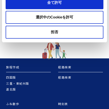
全て許可
選択中のCookieを許可
拒否
旅程作成
経路検索
四国版
経路検索
三重・東紀州版
道北版
ふね散歩
時刻表