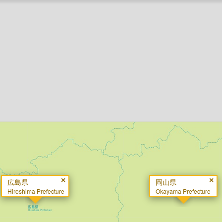
×
×
広島県
岡山県
Hiroshima Prefecture
Okayama Prefecture