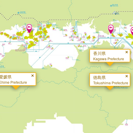
×
香川県
Kagawa Prefecture
×
愛媛県
×
徳島県
Ehime Prefecture
Tokushima Prefecture