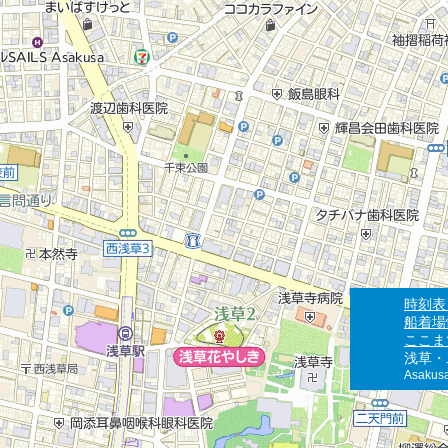
時刻表
船着場
ここま
浅草・
Asakusa