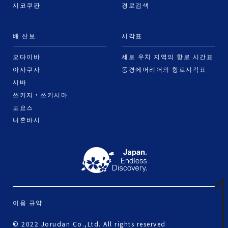
시코쿠판
경로검색
배 산보
시각표
오다이바
세토 우치 지역의 항로 시간표
아사쿠사
동경에어리어의 항로시각표
시바
쓰키지・쓰키시마
도요스
니혼바시
이용 규약
© 2022 Jorudan Co.,Ltd. All rights reserved