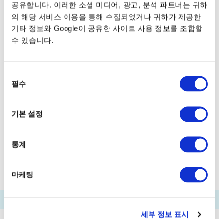
공유합니다. 이러한 소셜 미디어, 광고, 분석 파트너는 귀하
가사이린카이코엔후나쓰키바
의 해당 서비스 이용을 통해 수집되었거나 귀하가 제공한
기타 정보와 Google이 공유한 사이트 사용 정보를 조합할
엣추지마후나쓰키바
수 있습니다.
아카시초(세이로카가든마에)후나쓰키바
도요스후나쓰키바
시바우라후나쓰키바
동
필수
아리아케 (도쿄 빅사이트)후나쓰키바
의
선
팔레트타운후나쓰키바
택
기본 설정
하네다공항후나쓰키바
푸카리산바시
다마치후나쓰키바
덴노즈피아
통계
워터즈다케시바마에
료고쿠리버센터
마케팅
세부 정보 표시