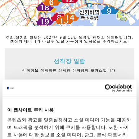
주의:상기의 정보는 2024년 9월 12일 목요일 현재의 데이터입니다.
최신의 데이터가 아닐수 있을 가능성이 있음으로 주의하십시오.
선착장 일람
선착장을 석택하면 선택한 선착장에 포커스합니다.
아사쿠사 니텐몬 선착장
아즈마바시후나쓰키바
아사쿠사후나쓰키바
니혼바시후나쓰키바
하마리큐후나쓰키바
이 웹사이트 쿠키 사용
히노데산바시후나쓰키바
콘텐츠와 광고를 맞춤설정하고 소셜 미디어 기능을 제공하
아사시오운가후나쓰키바
며 트래픽을 분석하기 위해 쿠키를 사용합니다. 또한 사이
트 사용에 대한 정보를 소셜 미디어, 광고, 분석 파트너와
오다이바해빈공원후나쓰키바