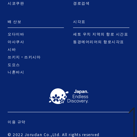
시코쿠판
경로검색
배 산보
시각표
오다이바
세토 우치 지역의 항로 시간표
아사쿠사
동경에어리어의 항로시각표
시바
쓰키지・쓰키시마
도요스
니혼바시
이용 규약
© 2022 Jorudan Co.,Ltd. All rights reserved