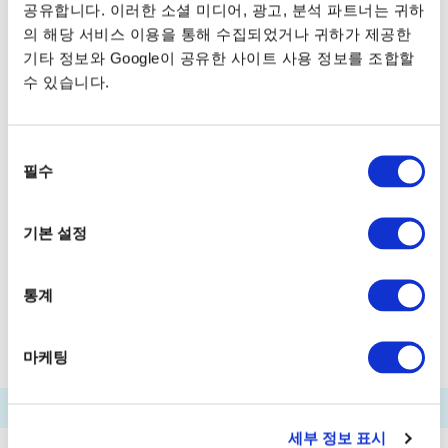
공유합니다. 이러한 소셜 미디어, 광고, 분석 파트너는 귀하
가사이린카이코엔후나쓰키바
의 해당 서비스 이용을 통해 수집되었거나 귀하가 제공한
기타 정보와 Google이 공유한 사이트 사용 정보를 조합할
엣추지마후나쓰키바
수 있습니다.
아카시초(세이로카가든마에)후나쓰키바
도요스후나쓰키바
시바우라후나쓰키바
동
필수
아리아케 (도쿄 빅사이트)후나쓰키바
의
선
팔레트타운후나쓰키바
택
기본 설정
하네다공항후나쓰키바
푸카리산바시
다마치후나쓰키바
덴노즈피아
통계
워터즈다케시바마에
료고쿠리버센터
마케팅
세부 정보 표시