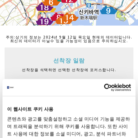
주의:상기의 정보는 2024년 9월 12일 목요일 현재의 데이터입니다.
최신의 데이터가 아닐수 있을 가능성이 있음으로 주의하십시오.
선착장 일람
선착장을 석택하면 선택한 선착장에 포커스합니다.
아사쿠사 니텐몬 선착장
아즈마바시후나쓰키바
아사쿠사후나쓰키바
니혼바시후나쓰키바
하마리큐후나쓰키바
이 웹사이트 쿠키 사용
히노데산바시후나쓰키바
콘텐츠와 광고를 맞춤설정하고 소셜 미디어 기능을 제공하
아사시오운가후나쓰키바
며 트래픽을 분석하기 위해 쿠키를 사용합니다. 또한 사이
트 사용에 대한 정보를 소셜 미디어, 광고, 분석 파트너와
오다이바해빈공원후나쓰키바