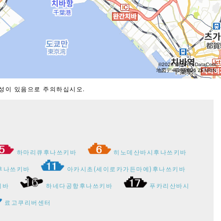
능성이 있음으로 주의하십시오.
하마리큐후나쓰키바
히노데산바시후나쓰키바
후나쓰키바
아카시초(세이로카가든마에)후나쓰키바
키바
하네다공항후나쓰키바
푸카리산바시
료고쿠리버센터