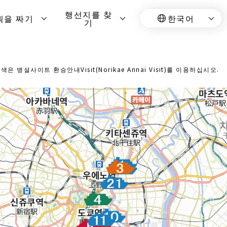
행선지를 찾
획을 짜기
한국어
기
설사이트 환승안내Visit(Norikae Annai Visit)를 이용하십시오.