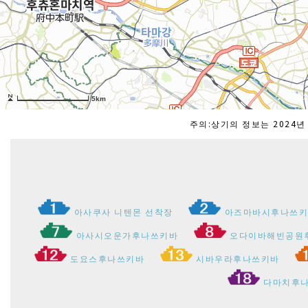
주의:상기의 정보는 2024
아사쿠사 니텐몬 선착장
아즈마바시후나쓰
아사시오운가후나쓰키바
오다이바해빈공원
도요스후나쓰키바
시바우라후나쓰키바
다마치후