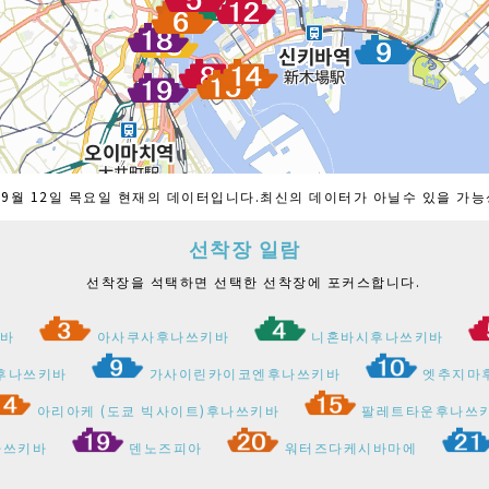
년 9월 12일 목요일 현재의 데이터입니다.최신의 데이터가 아닐수 있을 가
선착장 일람
선착장을 석택하면 선택한 선착장에 포커스합니다.
키바
아사쿠사후나쓰키바
니혼바시후나쓰키바
후나쓰키바
가사이린카이코엔후나쓰키바
엣추지마
아리아케 (도쿄 빅사이트)후나쓰키바
팔레트타운후나쓰
나쓰키바
덴노즈피아
워터즈다케시바마에