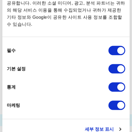
공유합니다. 이러한 소셜 미디어, 광고, 분석 파트너는 귀하
가사이린카이코엔후나쓰키바
의 해당 서비스 이용을 통해 수집되었거나 귀하가 제공한
기타 정보와 Google이 공유한 사이트 사용 정보를 조합할
엣추지마후나쓰키바
수 있습니다.
아카시초(세이로카가든마에)후나쓰키바
도요스후나쓰키바
시바우라후나쓰키바
동
필수
아리아케 (도쿄 빅사이트)후나쓰키바
의
선
팔레트타운후나쓰키바
택
기본 설정
하네다공항후나쓰키바
푸카리산바시
다마치후나쓰키바
덴노즈피아
통계
워터즈다케시바마에
료고쿠리버센터
마케팅
세부 정보 표시