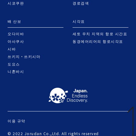
시코쿠판
경로검색
배 산보
시각표
오다이바
세토 우치 지역의 항로 시간표
아사쿠사
동경에어리어의 항로시각표
시바
쓰키지・쓰키시마
도요스
니혼바시
이용 규약
© 2022 Jorudan Co.,Ltd. All rights reserved