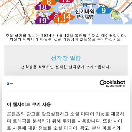
주의:상기의 정보는 2024년 9월 12일 목요일 현재의 데이터입니다.
최신의 데이터가 아닐수 있을 가능성이 있음으로 주의하십시오.
선착장 일람
선착장을 석택하면 선택한 선착장에 포커스합니다.
아사쿠사 니텐몬 선착장
아즈마바시후나쓰키바
아사쿠사후나쓰키바
니혼바시후나쓰키바
하마리큐후나쓰키바
이 웹사이트 쿠키 사용
히노데산바시후나쓰키바
콘텐츠와 광고를 맞춤설정하고 소셜 미디어 기능을 제공하
아사시오운가후나쓰키바
며 트래픽을 분석하기 위해 쿠키를 사용합니다. 또한 사이
트 사용에 대한 정보를 소셜 미디어, 광고, 분석 파트너와
오다이바해빈공원후나쓰키바