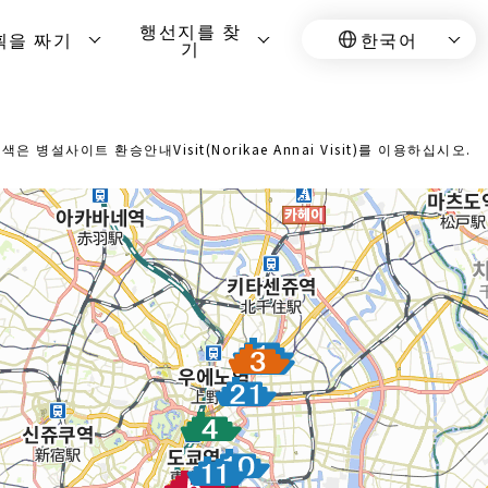
행선지를 찾
획을 짜기
한국어
기
설사이트 환승안내Visit(Norikae Annai Visit)를 이용하십시오.