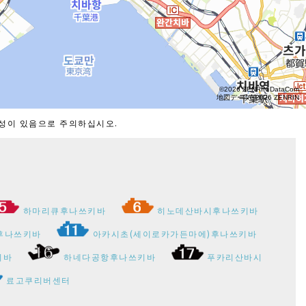
능성이 있음으로 주의하십시오.
하마리큐후나쓰키바
히노데산바시후나쓰키바
후나쓰키바
아카시초(세이로카가든마에)후나쓰키바
키바
하네다공항후나쓰키바
푸카리산바시
료고쿠리버센터