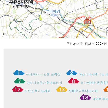
주의:상기의 정보는 2024
아사쿠사 니텐몬 선착장
아즈마바시후나쓰
아사시오운가후나쓰키바
오다이바해빈공원
도요스후나쓰키바
시바우라후나쓰키바
다마치후