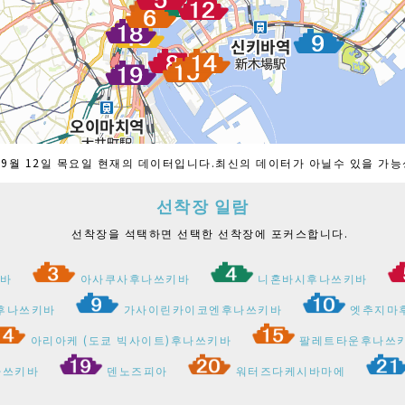
년 9월 12일 목요일 현재의 데이터입니다.최신의 데이터가 아닐수 있을 가
선착장 일람
선착장을 석택하면 선택한 선착장에 포커스합니다.
키바
아사쿠사후나쓰키바
니혼바시후나쓰키바
후나쓰키바
가사이린카이코엔후나쓰키바
엣추지마
아리아케 (도쿄 빅사이트)후나쓰키바
팔레트타운후나쓰
나쓰키바
덴노즈피아
워터즈다케시바마에