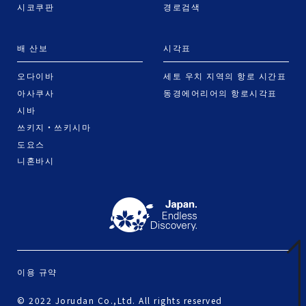
시코쿠판
경로검색
배 산보
시각표
오다이바
세토 우치 지역의 항로 시간표
아사쿠사
동경에어리어의 항로시각표
시바
쓰키지・쓰키시마
도요스
니혼바시
이용 규약
© 2022 Jorudan Co.,Ltd. All rights reserved