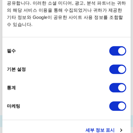
공유합니다. 이러한 소셜 미디어, 광고, 분석 파트너는 귀하
가사이린카이코엔후나쓰키바
의 해당 서비스 이용을 통해 수집되었거나 귀하가 제공한
기타 정보와 Google이 공유한 사이트 사용 정보를 조합할
엣추지마후나쓰키바
수 있습니다.
아카시초(세이로카가든마에)후나쓰키바
도요스후나쓰키바
시바우라후나쓰키바
동
필수
아리아케 (도쿄 빅사이트)후나쓰키바
의
선
팔레트타운후나쓰키바
택
기본 설정
하네다공항후나쓰키바
푸카리산바시
다마치후나쓰키바
덴노즈피아
통계
워터즈다케시바마에
료고쿠리버센터
마케팅
세부 정보 표시