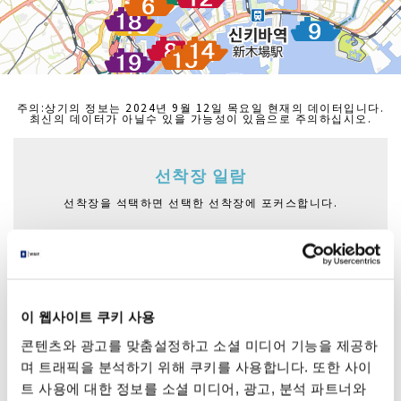
주의:상기의 정보는 2024년 9월 12일 목요일 현재의 데이터입니다.
최신의 데이터가 아닐수 있을 가능성이 있음으로 주의하십시오.
선착장 일람
선착장을 석택하면 선택한 선착장에 포커스합니다.
아사쿠사 니텐몬 선착장
아즈마바시후나쓰키바
아사쿠사후나쓰키바
니혼바시후나쓰키바
하마리큐후나쓰키바
이 웹사이트 쿠키 사용
히노데산바시후나쓰키바
콘텐츠와 광고를 맞춤설정하고 소셜 미디어 기능을 제공하
아사시오운가후나쓰키바
며 트래픽을 분석하기 위해 쿠키를 사용합니다. 또한 사이
트 사용에 대한 정보를 소셜 미디어, 광고, 분석 파트너와
오다이바해빈공원후나쓰키바