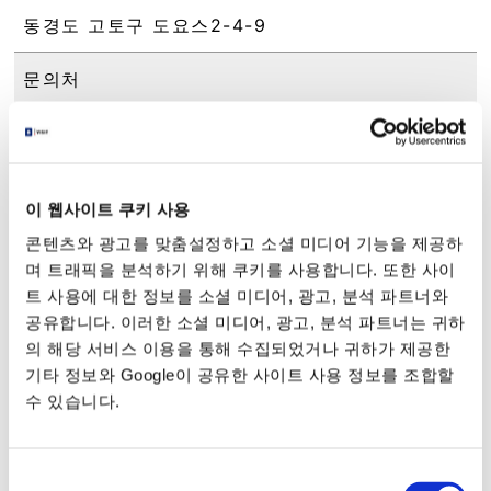
동경도 고토구 도요스2-4-9
문의처
以下のWebサイトからご確認ください / 관광기선
코교카부시키가이샤
(아래의 웹사이트로부터 확인 부탁드립니다.)
以下のWebサイトからご確認ください / 도쿄토관
이 웹사이트 쿠키 사용
광기선카부시키가이샤
(아래의 웹사이트로부터 확인 부탁드립니다.)
콘텐츠와 광고를 맞춤설정하고 소셜 미디어 기능을 제공하
며 트래픽을 분석하기 위해 쿠키를 사용합니다. 또한 사이
액세스
트 사용에 대한 정보를 소셜 미디어, 광고, 분석 파트너와
공유합니다. 이러한 소셜 미디어, 광고, 분석 파트너는 귀하
도쿄 메트로 유라쿠초선 [도요스역] 2번출구에서
의 해당 서비스 이용을 통해 수집되었거나 귀하가 제공한
도보5분
기타 정보와 Google이 공유한 사이트 사용 정보를 조합할
유리카모메 [도요스역] 유리카모메1번출구에서 도
보5분
수 있습니다.
URL
동