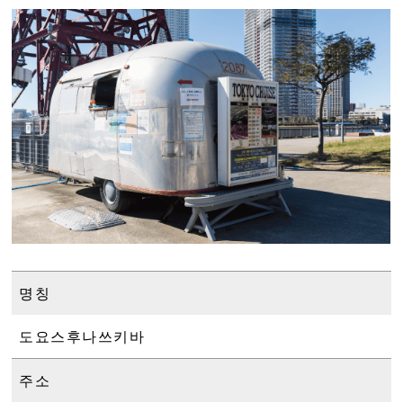
명칭
도요스후나쓰키바
주소