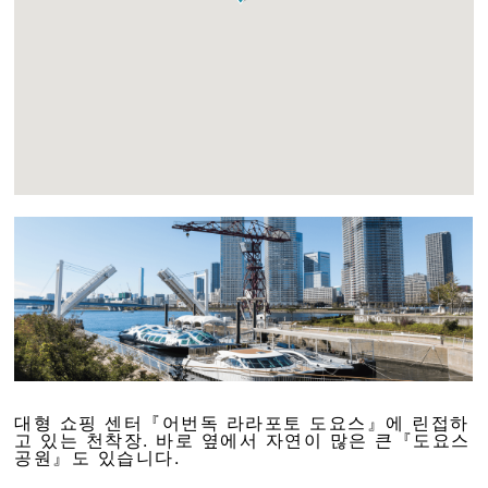
대형 쇼핑 센터『어번독 라라포토 도요스』에 린접하
고 있는 천착장. 바로 옆에서 자연이 많은 큰『도요스
공원』도 있습니다.