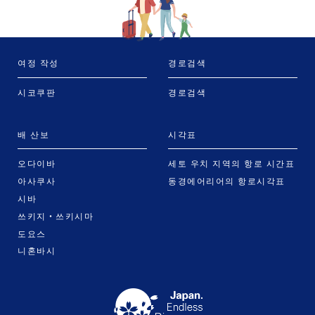
여정 작성
경로검색
시코쿠판
경로검색
배 산보
시각표
오다이바
세토 우치 지역의 항로 시간표
아사쿠사
동경에어리어의 항로시각표
시바
쓰키지・쓰키시마
도요스
니혼바시