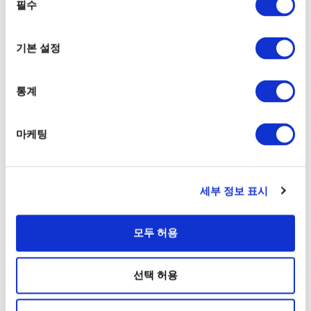
필수
http://www.suijobus.co.jp/cruise/toyosu/
의
https://www.urbanlaunch.net/boarding/#map
선
-toyosu
택
기본 설정
비고
통계
표 파는곳 있음
마케팅
선착장의 시각표를 보다
세부 정보 표시
선착장의 주변정보를 보다
모두 허용
선택 허용