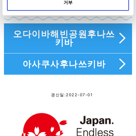
도요스후나쓰키바 에 갈수 있는 선
거부
착장은 여기
오다이바해빈공원후나쓰
키바
아사쿠사후나쓰키바
갱신일:2022-07-01