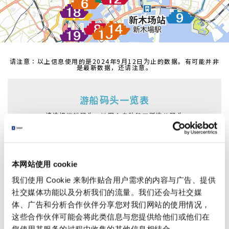
请注意：以上信息使用的是2024年9月12日为止的数据。有可能并非
是最新数据，还请注意。
游船码头一览表
请选择游船码头，地图会自动移至所选的码头
浅草・二天门码头
吾妻桥船码头
浅草船码头
日本桥船码头
本网站使用 cookie
滨离宫船码头
日之出船码头
我们使用 Cookie 来制作贴合用户需求的内容与广告、提供
朝潮运河游船码头
台场海滨公园船码头
社交媒体功能以及分析我们的流量。我们还会与社交媒
体、广告和分析合作伙伴分享您对我们网站的使用情况，
葛西临海公园船码头
越中岛船码头
这些合作伙伴可能会将此类信息与您提供给他们或他们在
明石町(圣路加花园前)船码头
丰洲船码头