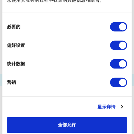
您使用其服务的过程中收集的其他信息相结合。
芝浦船码头
有明（东京ＢＩＧ ＳＩＧＨＴ国际展示中心）船码头
同
必要的
意
五彩城船码头
羽田机场船码头
选
浮码头
田町船码头
天王洲码头
择
偏好设置
ＷＡＴＥＲＳ竹芝前
两国河流中心
统计数据
营销
显示详情
全部允许