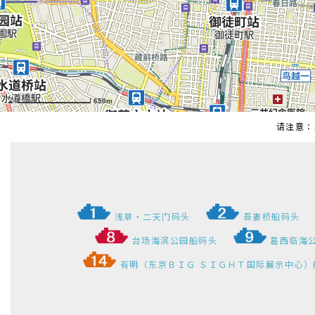
浅草・二天门码头
吾妻桥船码头
台场海滨公园船码头
葛西临海
有明（东京ＢＩＧ ＳＩＧＨＴ国际展示中心）
游船码
浅草船着場
東京都
浅草船码头
东京都政府
同时打开