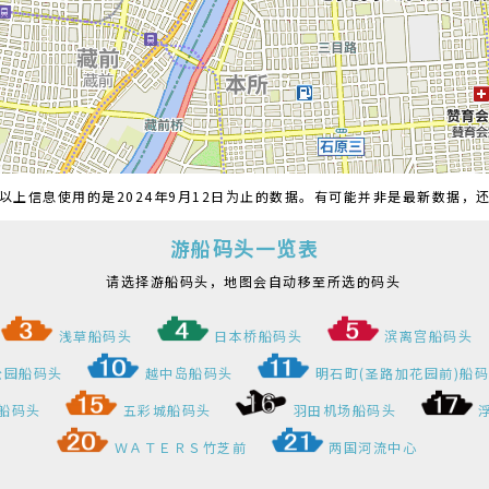
请选择游船码头，地图会自动移至所选的码头
浅草船码头
日本桥船码头
滨离宫船码头
公园船码头
越中岛船码头
明石町(圣路加花园前)船
船码头
五彩城船码头
羽田机场船码头
ＷＡＴＥＲＳ竹芝前
两国河流中心
头信息
泛舟散步
到這裡去
查看浅草船码头出发的时刻表