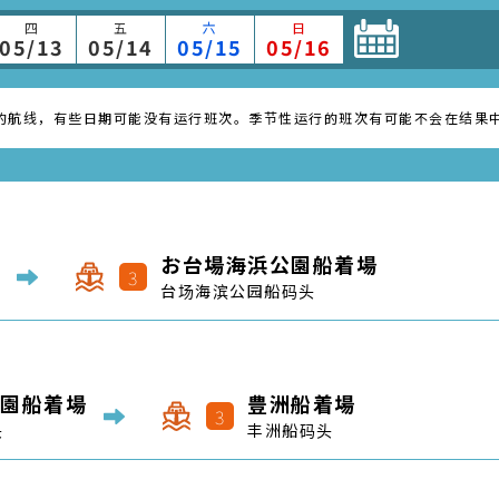
3
台场海滨公园船码头
園船着場
豊洲船着場
3
头
丰洲船码头
場
日の出船着場
3
日之出船码头