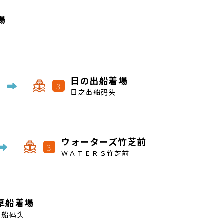
ウォーターズ竹芝前
3
ＷＡＴＥＲＳ竹芝前
草船着場
草船码头