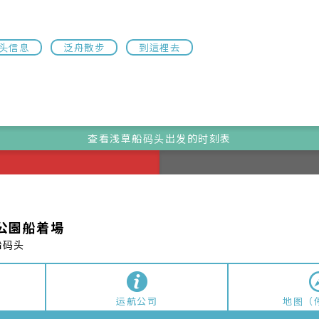
公園船着場
船码头
运航公司
地图（
四
五
六
日
05/13
05/14
05/15
05/16
的航线，有些日期可能没有运行班次。季节性运行的班次有可能不会在结果
お台場海浜公園船着場