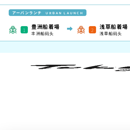
本网站使用 cookie
我们使用 Cookie 来
制定旅程
四国版
三重・东纪州版
社交媒体、广告和分析合
给他们或他们在您使用其
交通路線查詢
交通路線查詢
泛舟散步
台场
浅草
芝
筑地・月
时刻表
濑户区的路线时刻表
东