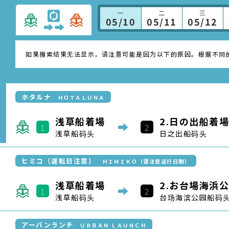
1
2
浅草船码头
日之出船码头
ヒミコ（運転日注意）
ＨＩＭＩＫＯ（请注意运行日期）
浅草船着場
2.
お台場海浜公
1
2
浅草船码头
台场海滨公园船码
アーバンランチ
ＵＲＢＡＮ ＬＡＵＮＣＨ
浅草船着場
日本橋船着
1
2
浅草船码头
日本桥船码头
隅田川ライン
隅田川线
浅草船着場
2.
浜離宮船着場
1
2
浅草船码头
滨离宫船码头