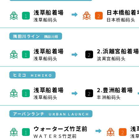
ヒミコ
ＨＩＭＩＫＯ
浅草船着場
2.
豊洲船着場
1
2
浅草船码头
丰洲船码头
アーバンランチ
ＵＲＢＡＮ ＬＡＵＮＣＨ
ウォーターズ竹芝前
浅
1
2
ＷＡＴＥＲＳ竹芝前
浅
アーバンランチ
ＵＲＢＡＮ ＬＡＵＮＣＨ
豊洲船着場
浅草船着場
1
2
丰洲船码头
浅草船码头