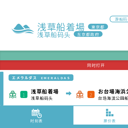
エメラルダス
ＥＭＥＲＡＬＤＡＳ
浅草船着場
お台場海浜
1
2
浅草船码头
台场海滨公园
时刻表
票价表
一
二
三
05/10
05/11
05/12
如果搜索结果无法显示，请注意可能是因为以下的原因。根据不同
ホタルナ
ＨＯＴＡＬＵＮＡ
浅草船着場
2.
日の出船着場