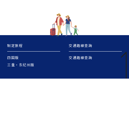
制定旅程
交通路線查詢
四国版
交通路線查詢
三重・东纪州版
泛舟散步
时刻表
台场
濑户区的路线时刻表
浅草
东京区域的航程时刻表
芝
筑地・月岛
丰洲