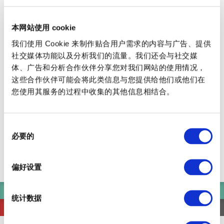
芝浦船码头
本网站使用 cookie
有明（东京ＢＩＧ ＳＩＧＨＴ国际展示中心）船码头
我们使用 Cookie 来制作贴合用户需求的内容与广告、提供
五彩城船码头
羽田机场船码头
社交媒体功能以及分析我们的流量。我们还会与社交媒
体、广告和分析合作伙伴分享您对我们网站的使用情况，
浮码头
田町船码头
天王洲码头
这些合作伙伴可能会将此类信息与您提供给他们或他们在
ＷＡＴＥＲＳ竹芝前
两国河流中心
您使用其服务的过程中收集的其他信息相结合。
同
必要的
意
パレットタウン船着場
東京都
选
五彩城船码头
东京都政府
择
偏好设置
游船码头信息
泛舟散步
到這裡去
查看五彩城船码头出发的时刻表
统计数据
同时打开
同时关闭