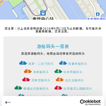
请注意：以上信息使用的是2024年9月12日为止的数据。有可能并非
是最新数据，还请注意。
游船码头一览表
请选择游船码头，地图会自动移至所选的码头
浅草・二天门码头
吾妻桥船码头
浅草船码头
日本桥船码头
滨离宫船码头
日之出船码头
朝潮运河游船码头
台场海滨公园船码头
葛西临海公园船码头
越中岛船码头
明石町(圣路加花园前)船码头
丰洲船码头