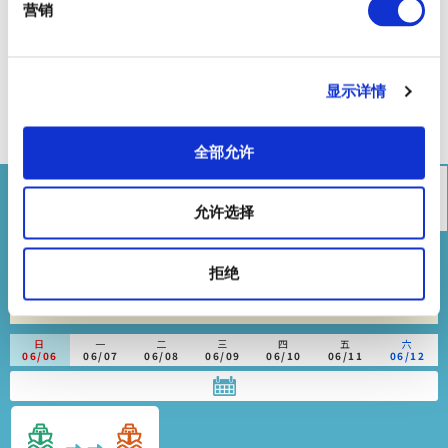
東京ビッグサイト・パレットタウンライン
东京ＢＩＧ Ｓ
营销
ＩＧＨＴ国际展示中心、五彩城线
日の
2.
パレットタ
有明（東京ビッグサイト）船
出船
ウン船着場
显示详情
着場
着場
五彩城船码头
1
3
有明（东京ＢＩＧ ＳＩＧＨＴ
日之出
国际展示中心）船码头
船码头
全部允许
允许选择
时刻表
票价表
运航公司
地图（停靠港）
拒绝
这是截至2024年8月底的信息。详情请咨询观光船运营
商。
日
一
二
三
四
五
六
06/06
06/07
06/08
06/09
06/10
06/11
06/12