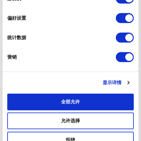
查看游船码头的时刻表
选
择
偏好设置
查看游船码头的周边信息
统计数据
营销
以下各个码头可以乘船前往台场海
显示详情
滨公园船码头
全部允许
吾妻桥船码头
允许选择
浅草・二天门码头
拒绝