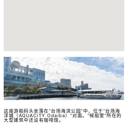
这座游船码头坐落在“台场海滨公园”中，位于“台场海
洋城（AQUACiTY Odaiba）”对面。“候船室”所在的
大型建筑中还设有咖啡馆。