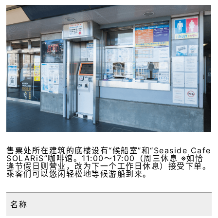
售票处所在建筑的底楼设有“候船室”和“Seaside Cafe
SOLARiS”咖啡馆。11:00～17:00（周三休息 ※如恰
逢节假日则营业，改为下一个工作日休息）接受下单。
乘客们可以悠闲轻松地等候游船到来。
名称