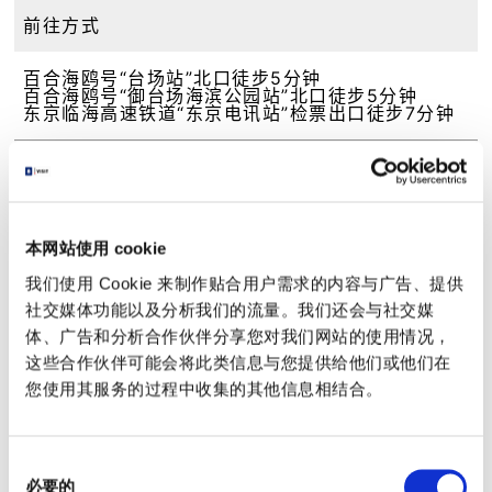
前往方式
百合海鸥号“台场站”北口徒步5分钟
百合海鸥号“御台场海滨公园站”北口徒步5分钟
东京临海高速铁道“东京电讯站”检票出口徒步7分钟
URL
http://www.suijobus.co.jp/cruise/odaiba/
https://qrtranslator.com/0000005757/00005
本网站使用 cookie
8/CN
https://www.urbanlaunch.net/boarding/#map
我们使用 Cookie 来制作贴合用户需求的内容与广告、提供
-odaiba
https://reservedcruise.com/access/index.ph
社交媒体功能以及分析我们的流量。我们还会与社交媒
p#pier09
体、广告和分析合作伙伴分享您对我们网站的使用情况，
这些合作伙伴可能会将此类信息与您提供给他们或他们在
备考
您使用其服务的过程中收集的其他信息相结合。
有售票处
同
必要的
意