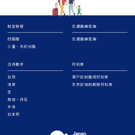
制定旅程
交通路線查詢
四国版
交通路線查詢
三重・东纪州版
泛舟散步
时刻表
台场
濑户区的路线时刻表
浅草
东京区域的航程时刻表
芝
筑地・月岛
丰洲
日本桥