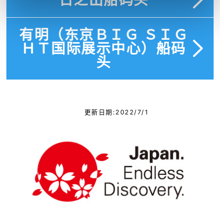
有明（东京ＢＩＧ ＳＩＧ
ＨＴ国际展示中心）船码
头
更新日期:2022/7/1