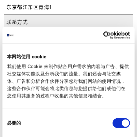
东京都江东区青海1
联系方式
以下のWebサイトからご確認ください / 东京都观
光汽船株式会社
(请从以下Web网站确认)
本网站使用 cookie
前往方式
我们使用 Cookie 来制作贴合用户需求的内容与广告、提供
社交媒体功能以及分析我们的流量。我们还会与社交媒
百合海鸥号“青海站”南口徒步1分钟
东京临海高速铁道“东京电讯站”A出口徒步10分钟
体、广告和分析合作伙伴分享您对我们网站的使用情况，
这些合作伙伴可能会将此类信息与您提供给他们或他们在
URL
您使用其服务的过程中收集的其他信息相结合。
http://www.suijobus.co.jp/en/cruise/palettet
own/
同
必要的
意
备考
选