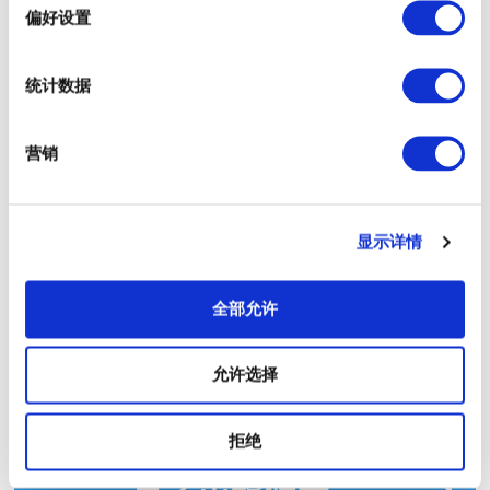
择
偏好设置
有售票处
统计数据
查看游船码头的时刻表
营销
查看游船码头的周边信息
显示详情
全部允许
以下各个码头可以乘船前往五彩城
允许选择
船码头
拒绝
日之出船码头