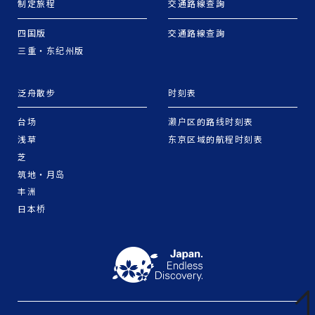
制定旅程
交通路線查詢
四国版
交通路線查詢
三重・东纪州版
泛舟散步
时刻表
台场
濑户区的路线时刻表
浅草
东京区域的航程时刻表
芝
筑地・月岛
丰洲
日本桥