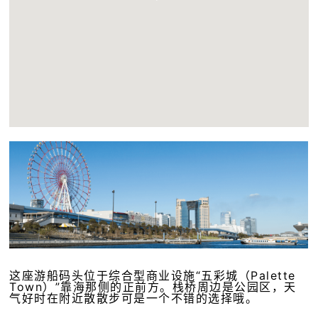
这座游船码头位于综合型商业设施“五彩城（Palette
Town）”靠海那侧的正前方。栈桥周边是公园区，天
气好时在附近散散步可是一个不错的选择哦。