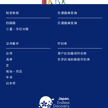
制定旅程
交通路線查詢
四国版
交通路線查詢
三重・东纪州版
泛舟散步
时刻表
台场
濑户区的路线时刻表
浅草
东京区域的航程时刻表
芝
筑地・月岛
丰洲
日本桥