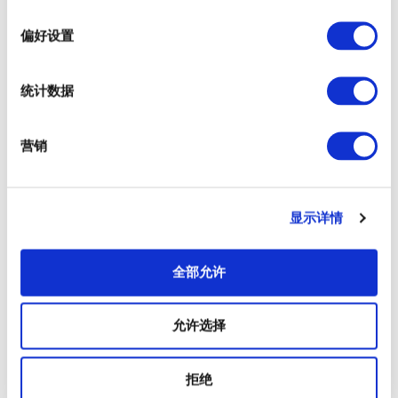
t/
选
择
偏好设置
备考
有售票处
统计数据
营销
查看游船码头的时刻表
显示详情
查看游船码头的周边信息
全部允许
允许选择
以下各个码头可以乘船前往有明
拒绝