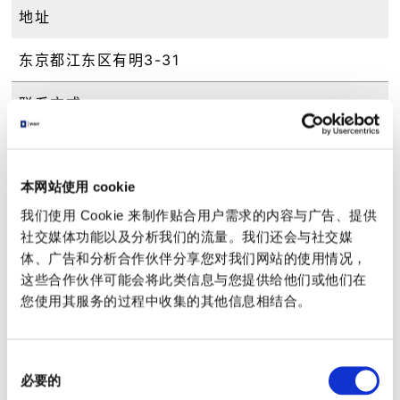
地址
东京都江东区有明3-31
联系方式
以下のWebサイトからご確認ください / 东京都观
光汽船株式会社
(请从以下Web网站确认)
本网站使用 cookie
我们使用 Cookie 来制作贴合用户需求的内容与广告、提供
前往方式
社交媒体功能以及分析我们的流量。我们还会与社交媒
体、广告和分析合作伙伴分享您对我们网站的使用情况，
百合海鸥号“东京ＢＩＧ ＳＩＧＨＴ国际展示中心
站”南口徒步1分钟
这些合作伙伴可能会将此类信息与您提供给他们或他们在
东京临海高速铁道“国际展示场站”检票出口徒步7分
您使用其服务的过程中收集的其他信息相结合。
钟
URL
同
必要的
意
http://www.suijobus.co.jp/en/cruise/bigsigh