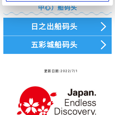
（东京ＢＩＧ ＳＩＧＨＴ国际展示
中心）船码头
日之出船码头
五彩城船码头
更新日期:2022/7/1