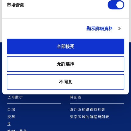
市場營銷
顯示詳細資料
全部接受
制定旅程
交通路線查詢
允許選擇
四國版
交通路線查詢
三重・東紀州版
道北版
不同意
泛舟散步
時刻表
台場
瀨戶區的路線時刻表
淺草
東京區域的航程時刻表
芝
築地・月島