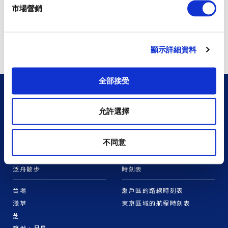
市場營銷
顯示詳細資料
全部接受
制定旅程
交通路線查詢
允許選擇
四國版
交通路線查詢
三重・東紀州版
道北版
不同意
泛舟散步
時刻表
台場
瀨戶區的路線時刻表
淺草
東京區域的航程時刻表
芝
築地・月島