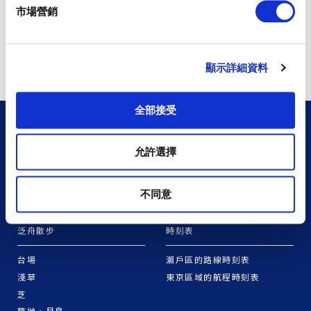
市場營銷
顯示詳細資料
全部接受
制定旅程
交通路線查詢
允許選擇
四國版
交通路線查詢
三重・東紀州版
道北版
不同意
泛舟散步
時刻表
台場
瀨戶區的路線時刻表
淺草
東京區域的航程時刻表
芝
築地・月島