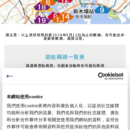
請注意：以上資訊使用的是2024年9月12日為止的數據。有可能並非
是最新數據，還請注意。
遊船碼頭一覽表
請選擇遊船碼頭，地圖會自動移至所選的碼頭
淺草・二天門碼頭
吾妻橋船碼頭
淺草船碼頭
日本橋船碼頭
本網站使用cookie
濱離宮船碼頭
日之出船碼頭
我們使用cookie來將內容和廣告個人化，以提供社交媒體
朝潮運河遊船碼頭
台場海濱公園船碼頭
功能和分析我們的流量。我們也與我們的社交媒體、廣告
葛西臨海公園船碼頭
越中島船碼頭
和分析合作夥伴分享有關您使用我們網站的資料，這些合
作夥伴可能會將有關資料與您所提供給他們的其他資料或
明石町(聖路加花園前)船碼頭
豐洲船碼頭