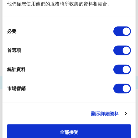
他們從您使用他們的服務時所收集的資料相結合。
芝浦船碼頭
有明（東京ＢＩＧ ＳＩＧＨＴ國際展示中心）船碼頭
同
五彩城船碼頭
羽田機場船碼頭
必要
意
選
浮碼頭
田町船碼頭
天王洲碼頭
擇
首選項
ＷＡＴＥＲＳ竹芝前
兩國河流中心
統計資料
市場營銷
顯示詳細資料
全部接受