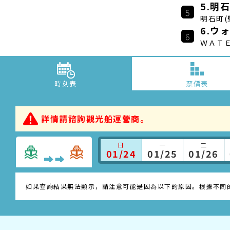
如果查詢結果無法顯示，請注意可能是因為以下的原因。根據不同