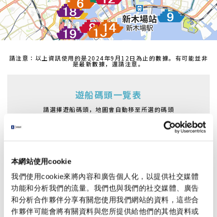
請注意：以上資訊使用的是2024年9月12日為止的數據。有可能並非
是最新數據，還請注意。
遊船碼頭一覽表
請選擇遊船碼頭，地圖會自動移至所選的碼頭
淺草・二天門碼頭
吾妻橋船碼頭
淺草船碼頭
日本橋船碼頭
本網站使用cookie
濱離宮船碼頭
日之出船碼頭
我們使用cookie來將內容和廣告個人化，以提供社交媒體
朝潮運河遊船碼頭
台場海濱公園船碼頭
功能和分析我們的流量。我們也與我們的社交媒體、廣告
葛西臨海公園船碼頭
越中島船碼頭
和分析合作夥伴分享有關您使用我們網站的資料，這些合
作夥伴可能會將有關資料與您所提供給他們的其他資料或
明石町(聖路加花園前)船碼頭
豐洲船碼頭