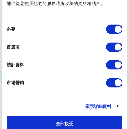
他們從您使用他們的服務時所收集的資料相結合。
芝浦船碼頭
有明（東京ＢＩＧ ＳＩＧＨＴ國際展示中心）船碼頭
同
五彩城船碼頭
羽田機場船碼頭
必要
意
選
浮碼頭
田町船碼頭
天王洲碼頭
擇
首選項
ＷＡＴＥＲＳ竹芝前
兩國河流中心
統計資料
市場營銷
顯示詳細資料
全部接受