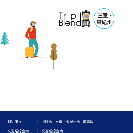
制定旅程
四國版
三重・東紀州版
道北版
交通路線查詢
交通路線查詢