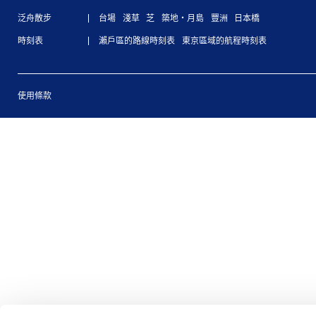
泛舟散步
台場
淺草
芝
築地・月島
豐洲
日本橋
時刻表
瀨戶區的路線時刻表
東京區域的航程時刻表
使用條款