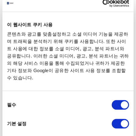
가사이린카이코엔후나쓰키바
엣추지마후나쓰키바
이 웹사이트 쿠키 사용
아카시초(세이로카가든마에)후나쓰키바
콘텐츠와 광고를 맞춤설정하고 소셜 미디어 기능을 제공하
도요스후나쓰키바
시바우라후나쓰키바
며 트래픽을 분석하기 위해 쿠키를 사용합니다. 또한 사이
트 사용에 대한 정보를 소셜 미디어, 광고, 분석 파트너와
아리아케 (도쿄 빅사이트)후나쓰키바
공유합니다. 이러한 소셜 미디어, 광고, 분석 파트너는 귀하
팔레트타운후나쓰키바
의 해당 서비스 이용을 통해 수집되었거나 귀하가 제공한
기타 정보와 Google이 공유한 사이트 사용 정보를 조합할
하네다공항후나쓰키바
푸카리산바시
수 있습니다.
다마치후나쓰키바
덴노즈피아
워터즈다케시바마에
료고쿠리버센터
동
필수
의
선
택
기본 설정
パレットタウン船着場
東京都