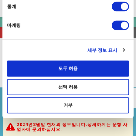
팔레트타운후나쓰키바
도쿄도
통계
선착장 정보
배 산보
여기까기 가기
팔레트타운후나쓰키바 출발의 시각표를 보기
마케팅
한번에 열기
한번에 닫기
東京ビッグサイト・パレットタウンライン
도쿄 빅사이
트・팔레트 타운 라인
세부 정보 표시
日の出船着
2.
パレットタウ
有明（東京ビッグサ
모두 허용
場
ン船着場
イト）船着場
1
3
히노데산바시
팔레트타운후나
아리아케 (도쿄 빅사이
후나쓰키바
쓰키바
트)후나쓰키바
선택 허용
시각표
운임표
운항회사
지도 (기항지)
거부
2024년8월말 현재의 정보입니다.상세하게는 운항 사
업자에 문의하십시오.