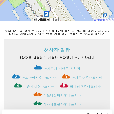
주의:상기의 정보는 2024년 9월 12일 목요일 현재의 데이터입니다.
최신의 데이터가 아닐수 있을 가능성이 있음으로 주의하십시오.
선착장 일람
선착장을 석택하면 선택한 선착장에 포커스합니다.
아사쿠사 니텐몬 선착장
아즈마바시후나쓰키바
아사쿠사후나쓰키바
니혼바시후나쓰키바
하마리큐후나쓰키바
히노데산바시후나쓰키바
아사시오운가후나쓰키바
오다이바해빈공원후나쓰키바