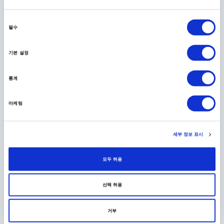
취향을 선택하십시오
동
필수
의
선
기본 설정
택
통계
마케팅
세부 정보 표시
A.체험
모두 허용
B.역사
C.쇼핑
선택 허용
D.아트
E.자연
거부