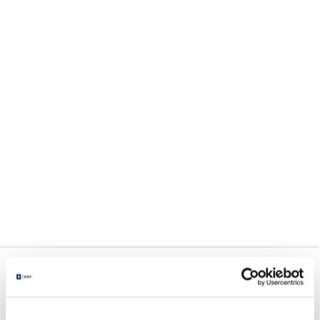
景点追加完毕后
点击“融合”按钮，
开始制定旅程！
所选数