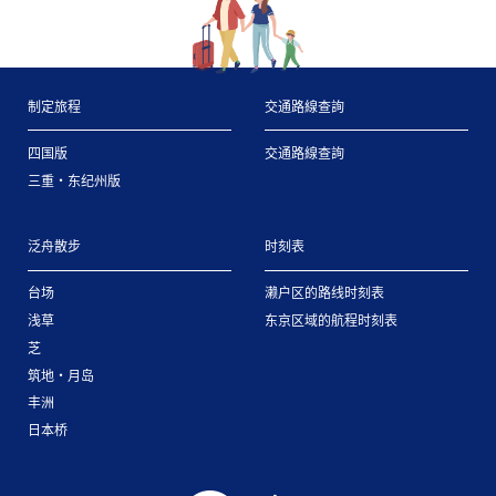
制定旅程
交通路線查詢
四国版
交通路線查詢
三重・东纪州版
泛舟散步
时刻表
台场
濑户区的路线时刻表
浅草
东京区域的航程时刻表
芝
筑地・月岛
丰洲
日本桥